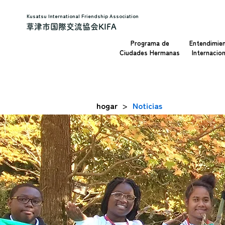
Kusatsu International Friendship Association
草津市国際交流協会KIFA
Programa de
Entendimie
Ciudades Hermanas
Internacion
hogar
Noticias
>