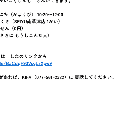
がいこくじんも　さんかできます。
にち（かようび） 10:20〜12:00
くさ（SEIYU南草津店 1かい）
ません（0円）
（さきに もうしこんだ人）
たは　したのリンクから
.gle/BaCdqF93VsgLzXpw9
れば、KIFA（077-561-2322）に 電話してください。