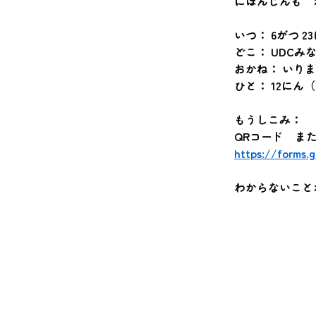
にほんじんも　
いつ： 6がつ 23
どこ： UDCみな
おかね： いり
ひと： 12にん
もうしこみ：
QRコード　ま
https://forms
わからないことがあ