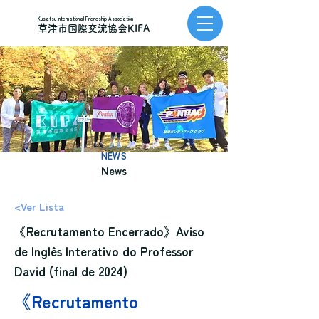
Kusatsu International Friendship Association
草津市国際交流協会KIFA
NEWS
News
<Ver Lista
《Recrutamento Encerrado》Aviso
de Inglês Interativo do Professor
David (final de 2024)
《Recrutamento 