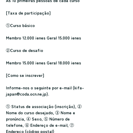
As 10 primeiras pessoas de cada curso
[Taxa de participação]
①Curso básico
Membro 12.000 ienes Geral 15.000 ienes
②Curso de desafio
Membro 15.000 ienes Geral 18.000 ienes
[Como se inscrever]
Informe-nos o seguinte por e-mail (kifa-
japan@coda.ocn.ne.jp).
① Status de associação (inscrição), ② 
Nome do curso desejado, ③ Nome e 
pronúncia, ④ Sexo, ⑤ Número de 
telefone, ⑥ Endereço de e-mail, ⑦ 
Endereço (código postal)