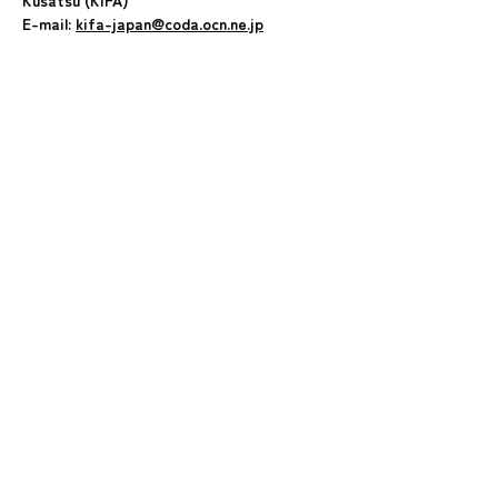
Kusatsu (KIFA)
E-mail:
kifa-japan@coda.ocn.ne.jp