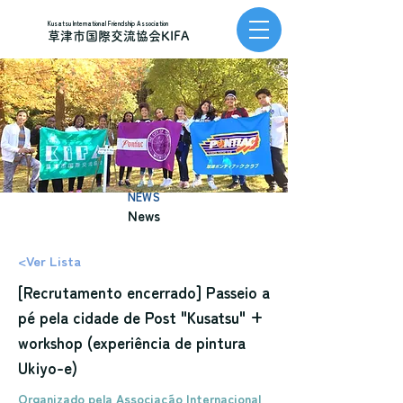
Kusatsu International Friendship Association
草津市国際交流協会KIFA
NEWS
News
<Ver Lista
[Recrutamento encerrado] Passeio a
pé pela cidade de Post "Kusatsu" +
workshop (experiência de pintura
Ukiyo-e)
Organizado pela Associação Internacional 