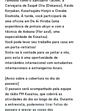
famosos como o Santuário Tachiki, a 
Cervejaria de Saquê Ota (Dokanzo), Kaido 
Koryukan, Kusatsujuku Honjin e Oiwake 
Doshisha. À tarde, você participará de 
uma oficina em De Ai Hiroba (uma 
experiência de pintura ukiyo-e com a 
técnica de Aobana (flor azul), uma 
especialidade de Kusatsu).
Você pode levar seu trabalho para casa em 
um porta-retratos!
Sinta-se à vontade para se juntar a nós, 
pois esta é uma oportunidade de 
intercâmbio internacional com estudantes 
internacionais e estrangeiros locais.
[Aviso sobre a cobertura no dia do 
passeio]
O passeio será acompanhado pela equipe 
da rádio FM Kusatsu, que cobrirá as 
atividades do dia ao longo do dia. Durante 
a entrevista,
 poderemos tirar fotos do 
passeio e gravar as vozes dos 