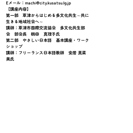
Eメール：machi@city.kusatsu.lg.jp
【講座内容】
第一部　草津からはじめる多文化共生～共に
生きる地域社会へ～
講師：草津市国際交流協会　多文化共生部
会　部会長　鶴田　真理子氏
第二部　やさしい日本語　基本講座・ワーク
ショップ
講師：フリーランス日本語教師　安居 真菜
美氏