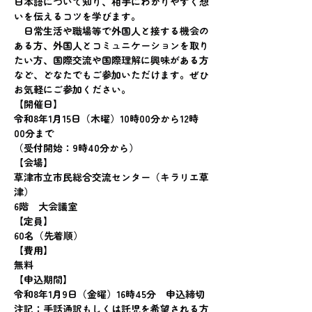
日本語について知り、相手にわかりやすく想
いを伝えるコツを学びます。
　日常生活や職場等で外国人と接する機会の
ある方、外国人とコミュニケーションを取り
たい方、国際交流や国際理解に興味がある方
など、どなたでもご参加いただけます。ぜひ
お気軽にご参加ください。
【開催日】
令和8年1月15日（木曜）10時00分から12時
00分まで
（受付開始：9時40分から）
【会場】
草津市立市民総合交流センター（キラリエ草
津）
6階　大会議室
【定員】
60名（先着順）　
【費用】
無料
【申込期間】
令和8年1月9日（金曜）16時45分　申込締切
注記：手話通訳もしくは託児を希望される方