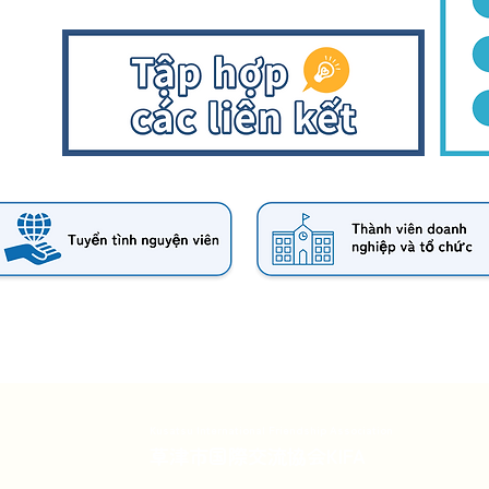
Kusatsu International Friendship Association
草津市国際交流協会KIFA