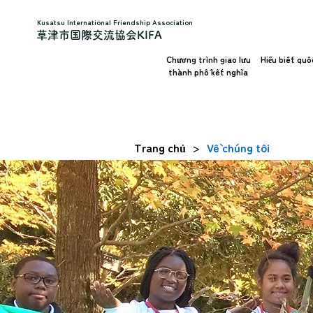
Kusatsu International Friendship Association
草津市国際交流協会KIFA
Chương trình giao lưu
Hiểu biết quố
thành phố kết nghĩa
Trang chủ
Về chúng tôi
>