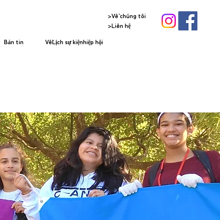
>Về chúng tôi
>Liên hệ
Bản tin
VềLịch sự kiệnhiệp hội