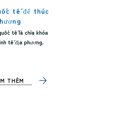
uốc tế để thúc
phương
quốc tế là chìa khóa
inh tế địa phương.
EM THÊM