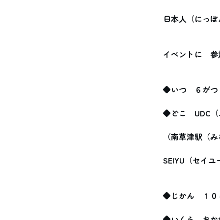
日本人（にっぽ
イベントに　参
◆いつ　６がつ
◆どこ　UDC
（南草津駅（み
SEIYU（セイ
◆じかん　１０
◆いくら　おか