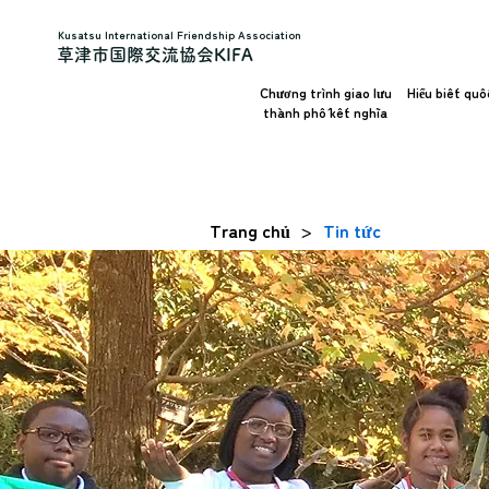
Kusatsu International Friendship Association
草津市国際交流協会KIFA
Chương trình giao lưu
Hiểu biết quố
thành phố kết nghĩa
Trang chủ
Tin tức
>