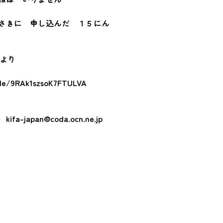
さきに　申し込んだ　１５にん
ムより
gle/9RAk1szsoK7FTULVA
　
kifa-japan@coda.ocn.ne.jp