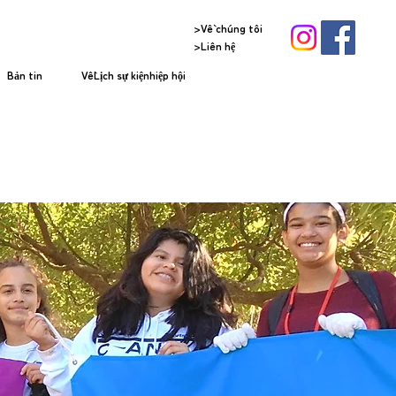
>Về chúng tôi
>Liên hệ
Bản tin
VềLịch sự kiệnhiệp hội