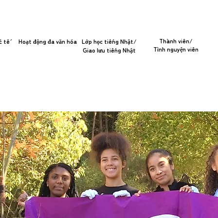
Thành viên/
c tế
Hoạt động đa văn hóa
Lớp học tiếng Nhật/
Tình nguyện viên
Giao lưu tiếng Nhật