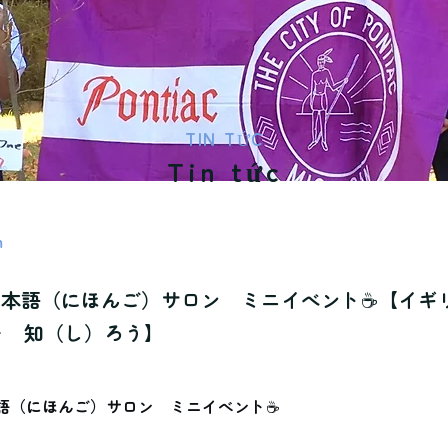
TIN TỨC
Tin tức
m
日本語（にほんご）サロン ミニイベント☕【イギ
を 知（し）ろう】
語（にほんご）サロン　ミニイベント☕