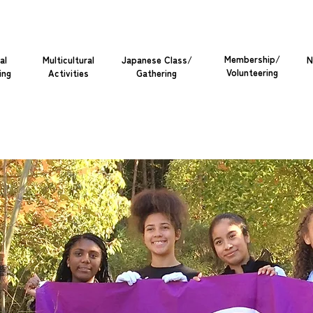
Membership/
al
Multicultural
Japanese Class/
N
Volunteering
ing
Activities
Gathering