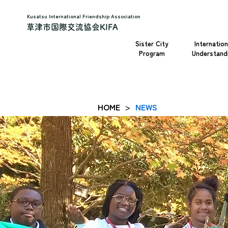
Kusatsu International Friendship Association
草津市国際交流協会KIFA
Sister City
Internation
Program
Understand
HOME
NEWS
>