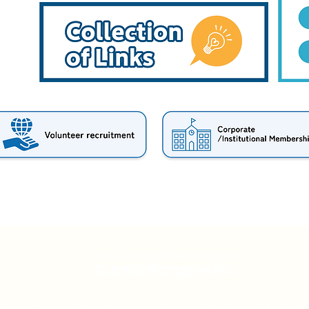
Kusatsu International Friendship Association
草津市国際交流協会KIFA
Kusatsu City Hall, 3-13-30, Kusatsu, Kusatsu-City, Shiga, 520-3033