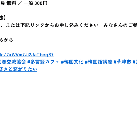
員 無料 ／ 一般 300円
法】
ド、または下記リンクからお申し込みください。みなさんのご
らから
.gle/7xWVm7Ji2JaTbeq87
国際交流協会
#多言語カフェ
#韓国文化
#韓国語講座
#草津市
#
好きと繋がりたい