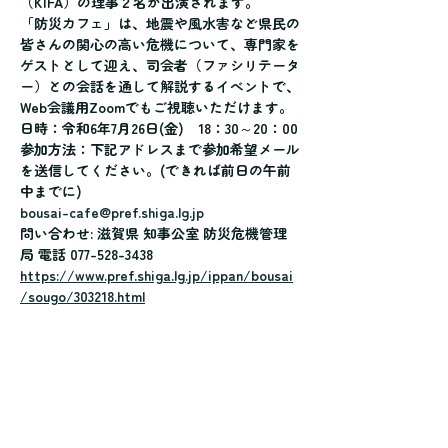
（KIFA）の理事２名が出演されます。
「防災カフェ」は、地震や風水害など県民の
皆さんの関心の高い危機について、専門家を
ゲストとして迎え、司会者（ファシリテータ
ー）との会話を通して解説するイベントで、
Web会議用Zoomでもご視聴いただけます。
日時：令和6年7月26日(金)　18：30～20：00
参加方法：下記アドレスまで参加希望メール
を送信してください。(できれば前日の午前
中までに)
bousai-cafe@pref.shiga.lg.jp
問い合わせ: 滋賀県 知事公室 防災危機管理
局 電話 077-528-3438
https://www.pref.shiga.lg.jp/ippan/bousai
/sougo/303218.html