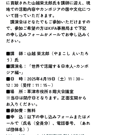
に貢献された山越栄太郎氏を講師に迎え、現
地での活動内容やカンボジアの国や文化につ
いて語っていただきます。
　講演会はどなたでもご参加いただけますの
で、参加ご希望の方はKIFA事務局まで下記
の申し込みフォームかメールでお申し込みく
ださい。
■講　師：山越 栄太郎（やまこし えいたろ
う）氏
■講演名：「世界で活躍する日本人~カンボ
ジア編~」
■日　時：2025年4月19日（土）11：30～
12：30（受付：11：15～）
■場　所：草津市役所８階大会議室
※当日は閉庁日となります。正面玄関から
お入りください。
■参加費：無料
■申　込：以下の申し込みフォームまたはメ
ールで（氏名（全員分）、電話番号、（あれ
ば団体名））