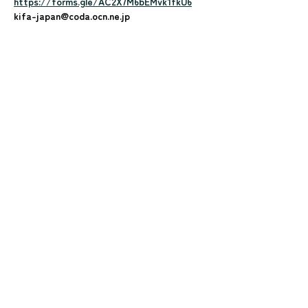
https://forms.gle/AC2X7M6bEMvk1fkU6
kifa-japan@coda.ocn.ne.jp