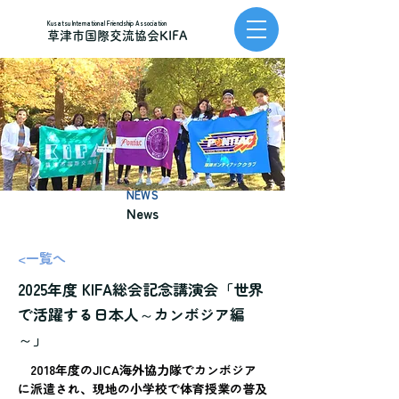
Kusatsu International Friendship Association
草津市国際交流協会KIFA
NEWS
News
<一覧へ
2025年度 KIFA総会記念講演会「世界
で活躍する日本人～カンボジア編
～」
　2018年度のJICA海外協力隊でカンボジア
に派遣され、現地の小学校で体育授業の普及