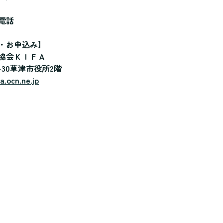
電話
・お申込み】
協会ＫＩＦＡ
-30草津市役所2階
a.ocn.ne.jp