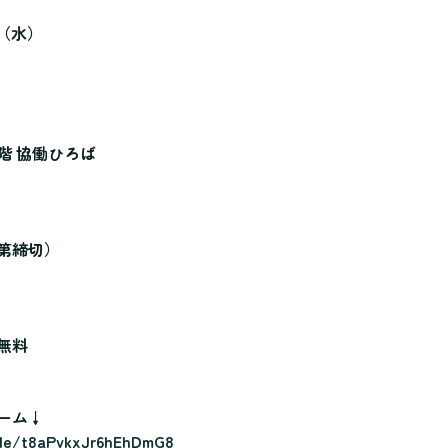
日（水）
）
階 協働ひろば
第締切）
無料
ーム↓
gle/t8aPvkxJr6hEhDmG8